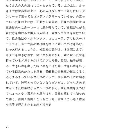
たくさんの人の流れにじゃまされている、土の上に、さっ
きまでは遊歩道の上に、あの人はダンサー？知り合い？ダ
ンサーって言ってもコンテンポラリーっていうか。のぼっ
ていった像の上には、正面から太陽光、石像の側面に並ぶ
三角形のへこみ一つ一つに影が落ちていて、寝転びながら
首だけを曲げる外国人３人組は、皆サングラスをかけてい
て、飲み物はウィルキンソン、コカコーラ、アサヒスーパ
ードライ。スーツ姿の男は鏡を路上に置いてのぞき込む。
じゃあ行きましょうか。松葉杖の音が２、３回聞こえて、
ギターを弾きなおす、笑い声が周辺から、鏡に映った空を
持っているメガネをかけてボブより長い髪型、拍手が鳴
る。大きい声を出した時に顔を上げた時、大きい声を出し
ている口元のかたちを見る、警備員の自転車の鍵はくるく
るとまるまっているタイプのアレで、サドルの下に収納さ
れていて、許可とっていないならダメだよ、どっち方向で
すか？また松葉杖からグループの歩く、飛行機雲を見つけ
てちょっとやり過ぎかと思うけど、目線を戻しても嘘なの
で書く。吉岡！吉岡！こっちこっち！吉岡！こっち！襟足
を右手で押さえたまま歩く後ろ姿
2.