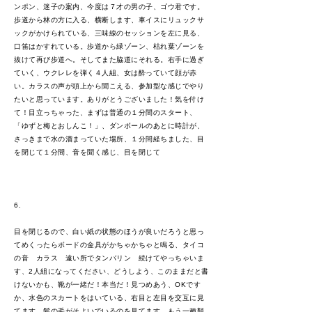
ンポン、迷子の案内、今度は７才の男の子、ゴウ君です。
歩道から林の方に入る、横断します、車イスにリュックサ
ックがかけられている、三味線のセッションを左に見る、
口笛はかすれている。歩道から緑ゾーン、枯れ葉ゾーンを
抜けて再び歩道へ。そしてまた脇道にそれる。右手に過ぎ
ていく、ウクレレを弾く４人組、女は酔っていて顔が赤
い。カラスの声が頭上から聞こえる、参加型な感じでやり
たいと思っています。ありがとうございました！気を付け
て！目立っちゃった、まずは普通の１分間のスタート、
「ゆずと梅とおしんこ！」、ダンボールのあとに時計が、
さっきまで水の溜まっていた場所、１分間経ちました、目
を閉じて１分間、音を聞く感じ、目を閉じて
6.
目を閉じるので、白い紙の状態のほうが良いだろうと思っ
てめくったらボードの金具がかちゃかちゃと鳴る、タイコ
の音 カラス 遠い所でタンバリン 続けてやっちゃいま
す、2人組になってください、どうしよう、このままだと書
けないかも、靴が一緒だ！本当だ！見つめあう、OKです
か、水色のスカートをはいている、右目と左目を交互に見
てます、髪の毛がそよいでいるのを見てます。もう一種類