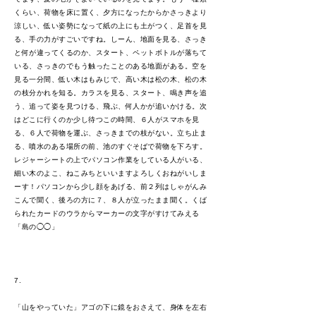
くらい、荷物を床に置く、夕方になったからかさっきより
涼しい、低い姿勢になって紙の上にも土がつく、足首を見
る、手の力がすごいですね。しーん、地面を見る、さっき
と何が違ってくるのか、スタート、ペットボトルが落ちて
いる、さっきのでもう触ったことのある地面がある。空を
見る一分間、低い木はもみじで、高い木は松の木、松の木
の枝分かれを知る。カラスを見る、スタート、鳴き声を追
う、追って姿を見つける、飛ぶ、何人かが追いかける。次
はどこに行くのか少し待つこの時間、６人がスマホを見
る、６人で荷物を運ぶ、さっきまでの枝がない。立ち止ま
る、噴水のある場所の前、池のすぐそばで荷物を下ろす。
レジャーシートの上でパソコン作業をしている人がいる、
細い木のよこ、ねこみちといいますよろしくおねがいしま
ーす！パソコンから少し顔をあげる、前２列はしゃがんみ
こんで聞く、後ろの方に７、８人が立ったまま聞く。くば
られたカードのウラからマーカーの文字がすけてみえる
「島の◯◯」
7.
「山をやっていた」アゴの下に鏡をおさえて、身体を左右