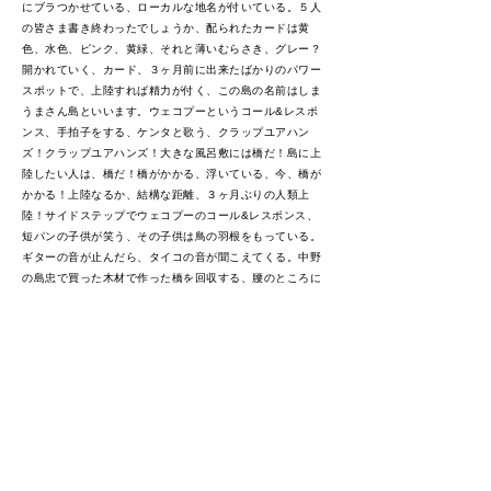
にブラつかせている、ローカルな地名が付いている。５人
の皆さま書き終わったでしょうか、配られたカードは黄
色、水色、ピンク、黄緑、それと薄いむらさき、グレー？
開かれていく、カード、３ヶ月前に出来たばかりのパワー
スポットで、上陸すれば精力が付く、この島の名前はしま
うまさん島といいます。ウェコプーというコール&レスポ
ンス、手拍子をする、ケンタと歌う、クラップユアハン
ズ！クラップユアハンズ！大きな風呂敷には橋だ！島に上
陸したい人は、橋だ！橋がかかる、浮いている、今、橋が
かかる！上陸なるか、結構な距離、３ヶ月ぶりの人類上
陸！サイドステップでウェコプーのコール&レスポンス、
短パンの子供が笑う、その子供は鳥の羽根をもっている。
ギターの音が止んだら、タイコの音が聞こえてくる。中野
の島忠で買った木材で作った橋を回収する、腰のところに
鏡を固定している人が振りかえる。また移動する、その前
の時で、３～４人のグループで話をする、あらためてパン
フレットを配っている、おつかれさまです、手を合わせて
おじぎする。右側からシャッター音、向けられるカメラに
にやけ顔になる。今日来ている人の８割は半袖、どんどん
涼しくなっている、水の近くだからか。「本当はもっと浅
かったから」レジャーシートのパソコン作業男はイヤホン
を外して足を伸ばしている。発泡ウレタンの一部を蕎麦屋
の出前のように担ぐ白いTシャツの男、トラックの前にボー
ルが転がる、黄緑とピンクのテニスボール、太陽光も弱く