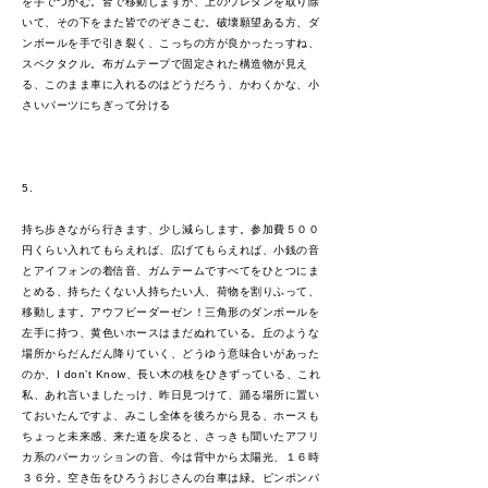
を手でつかむ。皆で移動しますか、上のウレタンを取り除
いて、その下をまた皆でのぞきこむ。破壊願望ある方、ダ
ンボールを手で引き裂く、こっちの方が良かったっすね、
スペクタクル。布ガムテープで固定された構造物が見え
る、このまま車に入れるのはどうだろう、かわくかな、小
さいパーツにちぎって分ける
5.
持ち歩きながら行きます、少し減らします。参加費５００
円くらい入れてもらえれば、広げてもらえれば、小銭の音
とアイフォンの着信音、ガムテームですべてをひとつにま
とめる、持ちたくない人持ちたい人、荷物を割りふって、
移動します。アウフビーダーゼン！三角形のダンボールを
左手に持つ、黄色いホースはまだぬれている。丘のような
場所からだんだん降りていく、どうゆう意味合いがあった
のか、I don’t Know、長い木の枝をひきずっている、これ
私、あれ言いましたっけ、昨日見つけて、踊る場所に置い
ておいたんですよ、みこし全体を後ろから見る、ホースも
ちょっと未来感、来た道を戻ると、さっきも聞いたアフリ
カ系のパーカッションの音、今は背中から太陽光、１６時
３６分。空き缶をひろうおじさんの台車は緑。ピンポンパ