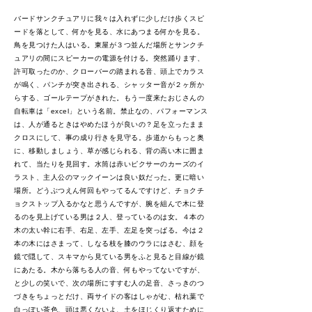
バードサンクチュアリに我々は入れずに少しだけ歩くスピ
ードを落として、何かを見る、水にあつまる何かを見る。
鳥を見つけた人はいる。東屋が３つ並んだ場所とサンクチ
ュアリの間にスピーカーの電源を付ける。突然踊ります、
許可取ったのか、クローバーの踏まれる音、頭上でカラス
が鳴く、パンチが突き出される、シャッター音が２ヶ所か
らする、ゴールテープがきれた。もう一度来たおじさんの
自転車は「excel」という名前。禁止なの、パフォーマンス
は、人が通るときはやめたほうが良いの？足を立ったまま
クロスにして、事の成り行きを見守る。歩道からもっと奥
に、移動しましょう、草が感じられる、背の高い木に囲ま
れて、当たりを見回す。水筒は赤いピクサーのカーズのイ
ラスト、主人公のマックイーンは良い奴だった。更に暗い
場所。どうぶつえん何回もやってるんですけど、チョクチ
ョクストップ入るかなと思うんですが、腕を組んで木に登
るのを見上げている男は２人、登っているのは女。４本の
木の太い幹に右手、右足、左手、左足を突っぱる。今は２
本の木にはさまって、しなる枝を膝のウラにはさむ、顔を
鏡で隠して、スキマから見ている男をふと見ると目線が鏡
にあたる。木から落ちる人の音、何もやってないですが、
と少しの笑いで、次の場所にすすむ人の足音、さっきのつ
づきをちょっとだけ、両サイドの客はしゃがむ、枯れ葉で
白っぽい茶色、頭は悪くないよ、土をほじくり返すために