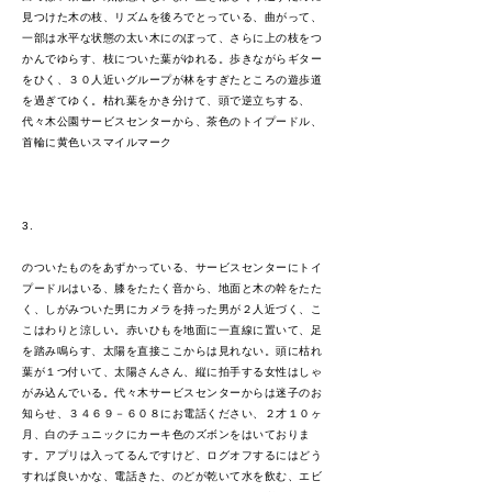
見つけた木の枝、リズムを後ろでとっている、曲がって、
一部は水平な状態の太い木にのぼって、さらに上の枝をつ
かんでゆらす、枝についた葉がゆれる。歩きながらギター
をひく、３０人近いグループが林をすぎたところの遊歩道
を過ぎてゆく。枯れ葉をかき分けて、頭で逆立ちする、
代々木公園サービスセンターから、茶色のトイプードル、
首輪に黄色いスマイルマーク
3.
のついたものをあずかっている、サービスセンターにトイ
プードルはいる、膝をたたく音から、地面と木の幹をたた
く、しがみついた男にカメラを持った男が２人近づく、こ
こはわりと涼しい。赤いひもを地面に一直線に置いて、足
を踏み鳴らす、太陽を直接ここからは見れない。頭に枯れ
葉が１つ付いて、太陽さんさん、縦に拍手する女性はしゃ
がみ込んでいる。代々木サービスセンターからは迷子のお
知らせ、３４６９－６０８にお電話ください、２才１０ヶ
月、白のチュニックにカーキ色のズボンをはいておりま
す。アプリは入ってるんですけど、ログオフするにはどう
すれば良いかな、電話きた、のどが乾いて水を飲む、エビ