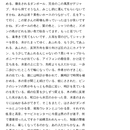
める。撤去されるダンボール、完全のこの風景がデジャ
ブ、今から持てそうな人、みこし的に運んでもらいないで
すかね、あれは岩？黄色いホースのつながって、丘を下っ
て行く、この皆さんの荷物も持っていったほうが良いです
かね。ダンボールの色と、髪の色と、シャツの色と、ズボ
ンの色がどれも淡い色で似合ってます。もっと近づいて
も、遠巻きで見てもいいです、人垣を背のびしてシャッタ
ーを切る、水がたまってゆく、あふれる、もう少しであふ
れる、あふれた、反対方向を振り向けば丘の上にカメラマ
ン、もう少しであふれるんじゃないの？黒いキャップから
ポニーテールが出ている、アイフォンの着信音、かけ足で
立ち去る。水道の上に立つ、先程よりも人だかりは、一歩
二歩ひいたところで輪になっている。作者がのぞきこむ、
水の出ている、腹には時計が巻かれて、腕時計で時間を確
かめる。水の音が聞こえ続けている、蚊にさされた、ピン
クのシャツの男が今もっとも作品に近い、時計を見ている
のを見ている。鏡の位置を少しずつ変える、木の梢に反射
した光があたる、蛇口から水圧のかかった音、水道のまわ
りにはぬかるみができて、そこをまたぐ。はさみがダンボ
ールとぶつかる音、発泡ウレタンとぶつかる音、それぞれ
低音と高音。サービスセンターに今度は男の子が迷子、何
で最後切ったんですか？結構言われちゃった、制服の警備
員さん、厳しくなってるのかな、あの人だからかなぁ。舟