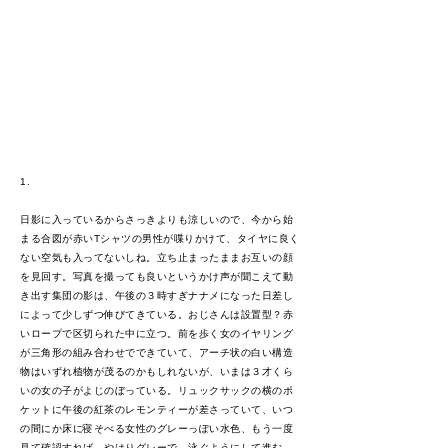
1.
日影に入っているからさっきよりも涼しいので、今から始
まる合図が赤いTシャツの男性が喋りかけて、タイヤに良く
ない空気も入ってないしね。立ち止まったままお互いの顔
を見回す。写真を撮っても良いというかけ声が聞こえて動
き出す集団の影は、午後の３時すぎナナメになった日差し
によって少しずつ伸びてきている。おじさんは設置型？赤
いロープで区切られた中に立つ。前を歩く女のイヤリング
が三角形の組み合わせでできていて、アーチ状の白い構造
物はいずれ植物が茂るのかもしれないが、いまは３才くら
いの女の子がよじのぼっている。リュックサックの横のポ
ケットに午後の紅茶のレモンティーが差さっていて、いつ
の間にか床に寝そべる女性のグレーっぽい水色、もう一度
見て確認すれば、やはりグレーで、泳ぐようにして進む、