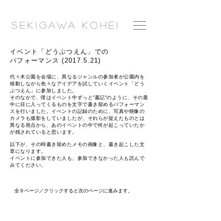
​Seki
gawa
Ko
hei
イベント「どうぶつえん」での
パフォーマンス
(2017.5.21)
代々木公園を会場に、異なるジャンルの参加者が公園内を
移動しながら色々なアイデアを試していくイベント「どう
ぶつえん」に参加しました。
そのなかで、僕はイベント中ずっと”書記”のように、その最
中に目に入ってくるものを文字で書き留めるパフォーマン
スを行いました。イベントの記録のために、写真や映像の
カメラも撮影をしていましたが、
それらが捉えたものとは
異なる視点から
、あのイベントの中で何が起こっていたか
が残されていると思います。
以下が
、その時書き留めたメモの画像と、書き起こした文
章になります。
​イベントに参加できた人も、参加できなかった人も読んで
みてください。
​全９ページ／クリックすると次のページに進みます。