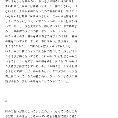
アンはもうかなりぬるい。さっきより明るい場所に進む、
黒い折りたたみ傘には黄色いオオカミ、撤去しないといけ
ないけど、人手が必要になったので右手に進む。迷子のに
いなちゃんは無事に保護されました。だからさぁ何をとり
しまってるかだよねぇ。バドミントンのシャトルは女が持
っている、サーブを失敗する。割と早いスピードで移動す
る。上半身裸のタイコの音、ドンカッカッドンカッカッ、
白く人通りの多い場所を通り過ぎて再び土の地面に、看板
の後をついて回る。木一本一本に貼られた識別番号、一番
近くはB７９３。「二重のしゃぼん玉やってみたくな
い？」キリン柄のシャツの人を目の前にして、少しだけふ
くらはぎが痛くなってくる。これがトイレだと思うからこ
っちです。こっちです。木の根を踏む、女子トイレからは
８人並びが伸びてきている、今、１６時７分。スマホと鏡
をまとめて持つ、ビールが飲みたい。ダブダブのシャツを
着た男のつれている女が背が高い。ランニングする人の胸
筋がゆれる、ひたいの汗をぬぐってシャツでふいた
4.
緑のにおいが濃くなって少し丘のようになっているところ
を登る、土の地面にころがっている石を靴底で踏んで確か