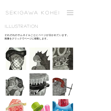
​Seki
gawa
Ko
hei
ILLUSTRATION
それぞれのサムネイルごとにページが分かれています。
画像をクリックでページに移動します。