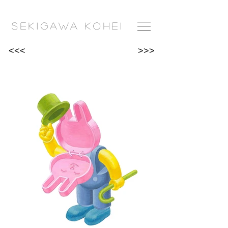
​Seki
gawa
Ko
hei
<<<
>>>