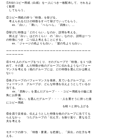
①A4のコピー用紙（白紙）を一人につき一枚配布して、それをよ
く観察
してもらう。
②コピー用紙の持つ「特徴」を挙げる。
考えられるだけの特徴をすべて挙げていってもらう。
ex.「白い」「薄い」「ぺらぺら」「四角い」…
③挙げた特徴は「どのくらい」なのか、説明を考える。
例えば「白い」はどのくらい の「白い」なのか。説明は一つ
の特徴につき 二つ以上考えることにする。
ex.「ジャージの色よりも白い」「髪の毛よりも白い」
ーーーーーーーーーーーーーーーーーーーーーーーーーーーーー
ーーーーーー
④５•６人のグループをつくり、そのグループで「特徴」を１つ決
めて、その選 んだ特徴が他のグループに伝わるようなパフォー
マンスを考える（他のグループには、どの特徴を選んだかは教え
ない）
⑤各グループのパフォーマンスを発表。見ているグループは、パ
フォーマンス グループが、どんな特徴を伝えようとしているか
当てる。
ex.「四角い」を選んだグループ・・・コピー用紙を小脇に直
角にお辞儀
「軽い」を選んだグループ・・・・人を重そうに持った後
にコピー用紙
を軽々と持ち上げる
⑥全員で反省会。伝えようとした特徴を他のグループに当てても
らえなかっ つたグループの「伝え方」を振り返り、更なる工
夫を考える
モチーフの持つ、「特徴・要素」を把握し、「演出」の仕方を考
える。