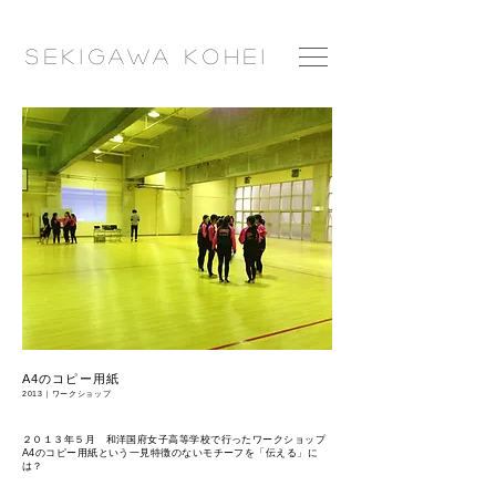
​Seki
gawa
Ko
hei
A4のコピー用紙
2013｜ワークショップ
２０１３年５月 和洋国府女子高等学校で行ったワークショップ
A4のコピー用紙という一見特徴のないモチーフを「伝える」に
は？