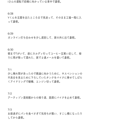
Iさんの運転で前橋に向かっている車中で鼻歌。
6/28
Yくんを玄関を出たところまで見送って、そのまま工場一階に入
って鼻歌。
6/29
オンライン打ち合わせを少し遅刻して、家の外に出て鼻歌。
6/30
朝までTがいて、昼にカルディ行ってコーヒー豆買い足して、帰
りに雨が降って濡れた、家で２通メールを書いて鼻歌。
7/1
少し晴れ間があったので銭湯に向かうために、サスペンションの
不具合を見るために下ろしていたタンクをバイクに乗せてしばら
くアイドリングで暖機、エンジン切って鼻歌。
7/2
アーティゾン美術館からの帰り道、路肩にバイクを止めて鼻歌。
7/3
お昼過ぎにパンを食べすぎて気持ちが悪い、すこし横になったり
してから鼻歌。