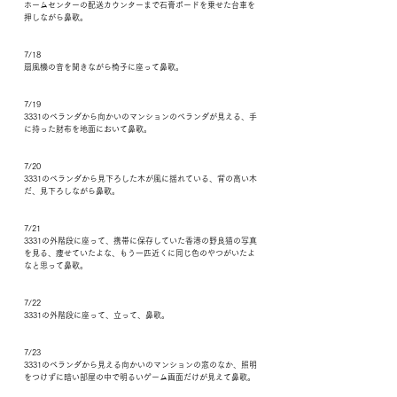
ホームセンターの配送カウンターまで石膏ボードを乗せた台車を
押しながら鼻歌。
7/18
扇風機の音を聞きながら椅子に座って鼻歌。
7/19
3331のベランダから向かいのマンションのベランダが見える、手
に持った財布を地面において鼻歌。
7/20
3331のベランダから見下ろした木が風に揺れている、背の高い木
だ、見下ろしながら鼻歌。
7/21
3331の外階段に座って、携帯に保存していた香港の野良猫の写真
を見る、痩せていたよな、もう一匹近くに同じ色のやつがいたよ
なと思って鼻歌。
7/22
3331の外階段に座って、立って、鼻歌。
7/23
3331のベランダから見える向かいのマンションの窓のなか、照明
をつけずに暗い部屋の中で明るいゲーム画面だけが見えて鼻歌。