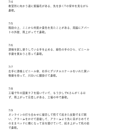
7/4
教習所に向かう道に紫陽花がある、先を歩くTの背中を見ながら
鼻歌。
7/5
階段の上、ここから何度か景色を見たことがある、両脇にアパー
トの外壁、雨上がってて鼻歌。
7/6
漆喰を試し塗りしている手を止める、緑色の手のひら、ビニール
手袋を買おうと思って鼻歌。
7/7
左手に漆喰とビニール傘、右手にデジタルスケールをいれた買い
物袋を持って、川沿いに腰掛けて鼻歌。
7/8
工場で牛の図案ラフを描いていて、もう少しでKさんがくるは
ず、雨上がって日差しがある、工場の中で鼻歌。
7/9
オンラインの打ち合わせに寝坊して慌てて起きた反動でまだ眠
い、アラームをかけて昼寝して、アラームより先に目がさめてそ
のままベッドに横になって目を開けていて、起き上がって机の前
で鼻歌。