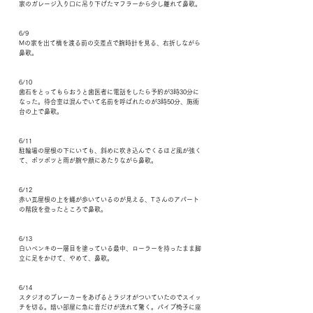
家のガレージ入り口に吊り下げたマフラーから少し離れて鼻歌。
6/9
Mの家を出て橋を渡る前の交差点で腕時計を見る、右折しながら
鼻歌。
6/10
歯石をとってもらおうと歯医者に電話をしたら予約が3時30分に
なった。待合室は混んでいて名前を呼ばれたのが3時50分、施術
台の上で鼻歌。
6/11
駐輪場の屋根の下にいても、斜めに吹き込んでくるほど風が強く
て、ポツポツと雨が腕や顔にあたりながら鼻歌。
6/12
赤い瓦屋根の上を蠅が歩いているのが見える、Tさんのアパート
の階段を登ったところで鼻歌。
6/13
白いペンキの一層目を塗っている最中、ローラーを持ったまま脚
立に足をかけて、やめて、鼻歌。
6/14
スタジオのブレーカーをあげるとラジオがついていたのでスイッ
チを切る。暗い部屋に急に音だけが流れて驚く。パイプ椅子に座