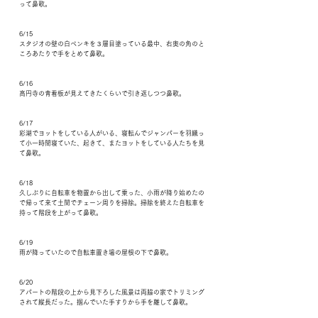
って鼻歌。
6/15
スタジオの壁の白ペンキを３層目塗っている最中、右奥の角のと
ころあたりで手をとめて鼻歌。
6/16
高円寺の青看板が見えてきたくらいで引き返しつつ鼻歌。
6/17
彩湖でヨットをしている人がいる、寝転んでジャンパーを羽織っ
て小一時間寝ていた、起きて、またヨットをしている人たちを見
て鼻歌。
6/18
久しぶりに自転車を物置から出して乗った、小雨が降り始めたの
で帰って来て土間でチェーン周りを掃除。掃除を終えた自転車を
持って階段を上がって鼻歌。
6/19
雨が降っていたので自転車置き場の屋根の下で鼻歌。
6/20
アパートの階段の上から見下ろした風景は両脇の家でトリミング
されて縦長だった。掴んでいた手すりから手を離して鼻歌。