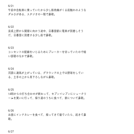
6/21
午前中自転車に乗っていたから少し筋肉痛がくる前触れのような
ダルさがある、スタジオの一階で鼻歌。
6/22
京成上野から関屋に向かう途中、日暮里駅に電車が到着しそう
だ、日暮里に到着する少し前で鼻歌。
6/23
コンセントの配線をいじるためにブレーカーを切っていたので暗
い部屋のなかで鼻歌。
6/24
河原に連凧が上がっている、グラウンドの上では野球をしてい
る、土手の上から見下ろしながら鼻歌。
6/25
14時からの打ち合わせが終わって、セブンイレブンにシュークリ
ームを買いに行って、帰り道のうちに食べて、家について鼻歌。
6/26
お昼にインドカレーを食べて、帰ってきて寝ていたら、起きて鼻
歌。
6/27