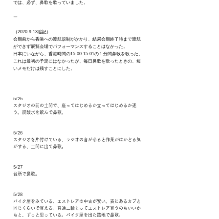
では、必ず、鼻歌を歌っていました。
ー
（2020.9.13追記）
会期前から香港への渡航規制がかかり、結局会期終了時まで渡航
ができず展覧会場でパフォーマンスすることはなかった。
日本にいながら、香港時間の15:00-15:01の１分間鼻歌を歌った。
これは最初の予定にはなかったが、毎日鼻歌を歌ったときの、短
いメモだけは残すことにした。
5/25
スタジオの前の土間で、座ってはじめるか立ってはじめるか迷
う。炭酸水を飲んで鼻歌。
5/26
スタジオを片付けている、ラジオの音があると作業がはかどる気
がする、土間に出て鼻歌。
5/27
台所で鼻歌。
5/28
バイク屋をみている、エストレアの中古が安い。表にあるカブと
同じくらいで買える。普通二輪とってエストレア買うのもいいか
もと、ずっと思っている。バイク屋を出た路地で鼻歌。