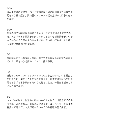
5/29
直前まで猛烈な眠気、ベッドで横になり短い時間のうちに寝ては
起きてを繰り返す、腕時計のアラームで起き上がって椅子に座っ
て鼻歌。
5/30
あざみ野で10月の展示の打ち合わせ、ここまでバイクで来てみ
た。ヘッドライト周辺からかしゃかしゃと中の部品同士がぶつか
っているような音がするのが気になっている。打ち合わせを抜け
て３階の自販機の前で鼻歌。
5/31
雨が降るかもしれなかったが、曇り空のままなんとか持ちこたえ
ていて、順という名前のスナックの前で鼻歌。
6/1
雛形のコピーについてオンラインでの打ち合わせで、いま提出し
ているコピー案がそこまで受けてなくて、制作意図を話している
間じゅうずっと詐欺師みたいな気持ちになる。一旦席を離れてト
イレの前で鼻歌。
6/2
コンパネが届く、配送の人はいつもの２人組で、「壁立ててるん
ですね」と言われる。おじさんのほうが、コンパネを一度に４枚
背負って運んだ。２人が帰っていってから花壇の前で鼻歌。