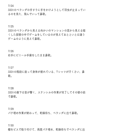
7/24
3331のベランダの手すりに手をかけようとして羽虫が止まってい
るのを見た、飛んでいって鼻歌。
7/25
3331のベランダから見える向かいのマンションの窓から見える暗
くした部屋の中でゲームをしているのが見えておとといとは違う
ゲームのように見えて鼻歌。
7/26
右手にビニール手袋をしたまま鼻歌。
7/27
3331の階段に座って身体が疲れている、Tシャツが汗くさい、鼻
歌。
7/28
3331の廊下は音が響く、ステンシルの作業が完了してその壁の前
で鼻歌。
7/29
パテ埋め作業が終わって、乾燥待ち、ベランダに出て鼻歌。
7/30
棚をビスで取り付けて、再度パテ埋め、乾燥待ちでベランダに出