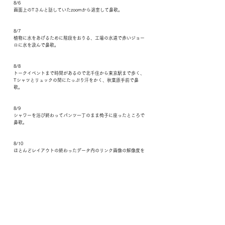
8/6
画面上のTさんと話していたzoomから退室して鼻歌。
8/7
植物に水をあげるために階段をおりる、工場の水道で赤いジョー
ロに水を汲んで鼻歌。
8/8
トークイベントまで時間があるので北千住から東京駅まで歩く、
Tシャツとリュックの間にたっぷり汗をかく、秋葉原手前で鼻
歌。
8/9
シャワーを浴び終わってパンツ一丁のまま椅子に座ったところで
鼻歌。
8/10
ほとんどレイアウトの終わったデータ内のリンク画像の解像度を
変えてすべて置き換えて鼻歌。
8/11
あざみ野の打ち合わせが終わって一度家に帰ってきてホームセン
ターに向かう前に鼻歌。
8/12
西武新宿の駅ビルのエスカレーターの下で鼻歌。