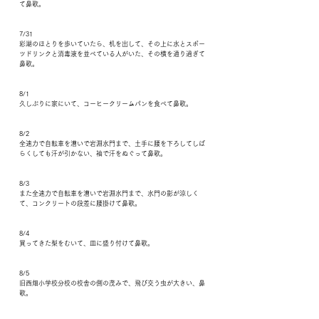
て鼻歌。
7/31
彩湖のほとりを歩いていたら、机を出して、その上に水とスポー
ツドリンクと消毒液を並べている人がいた、その横を通り過ぎて
鼻歌。
8/1
久しぶりに家にいて、コーヒークリームパンを食べて鼻歌。
8/2
全速力で自転車を漕いで岩淵水門まで、土手に腰を下ろしてしば
らくしても汗が引かない、袖で汗をぬぐって鼻歌。
8/3
また全速力で自転車を漕いで岩淵水門まで、水門の影が涼しく
て、コンクリートの段差に腰掛けて鼻歌。
8/4
買ってきた梨をむいて、皿に盛り付けて鼻歌。
8/5
旧西畑小学校分校の校舎の側の茂みで、飛び交う虫が大きい、鼻
歌。