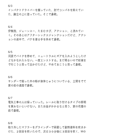
6/3
インパクトドライバーを握っていた、肘でコンパネを抑えてい
た、脚立の上に登っていた。そこで鼻歌。
6/4
伊集院、ジェーンスー、たまむすび、アクション、と流れてい
く。そのあとはアフターシックスジャンクションだけど、アクシ
ョンの途中で、パテを塗る手を休めて鼻歌。
6/5
河原でバイクを停めて、ニュートラルにギアを入れようとしたけ
どなかなか入らない。一度エンストする。まだ明るいので彩湖ま
で行こうと思って出かけたけど、やめておこうと思って鼻歌。
6/6
サンダーで削った木の粉が身体じゅうについている、土間をでて
家の前の通路で鼻歌。
6/7
電気工事の人は帰っていった。レールに取り付けるタイプの照明
を買わないといけない。またお金がかかるなと思う、家の花壇の
前で鼻歌。
6/8
取り外したマフラーをグラインダーで研磨して耐熱塗料を吹きか
けた、２回目を吹いたので、次は３０分後に３回目を吹く、Mの