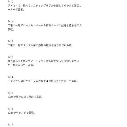
7/10
ファミマで、読んでいたジャンプを手から離してそのまま雑誌コ
ーナーで鼻歌。
7/11
工場の一階でホームセンターから石膏ボードの配送を待ちながら
鼻歌。
7/12
工場の一階でサンプル用の漆喰の乾燥を待ちながら鼻歌。
7/13
打ち合わせを終えてアーティゾン美術館で買った図録を見てい
て、机に置いて、鼻歌。
7/14
イケアから届いたテーブルの脚を４つ組み立て終わって鼻歌。
7/15
3331の屋上に続く階段で鼻歌。
7/16
3331のベランダで鼻歌。
7/17