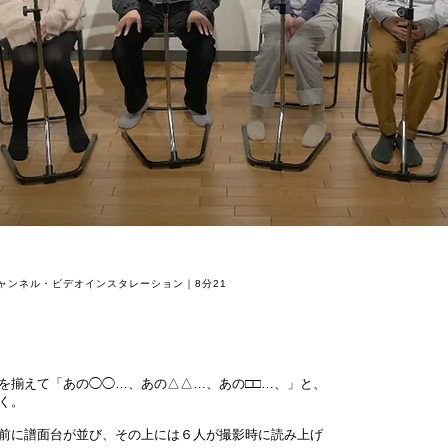
チャンネル・ビデオインスタレーション｜8分21
を揃えて「あの◯◯…、あの△△…、あの□□…、」と、
く。
前に譜面台が並び、その上には６人が撮影時に読み上げ