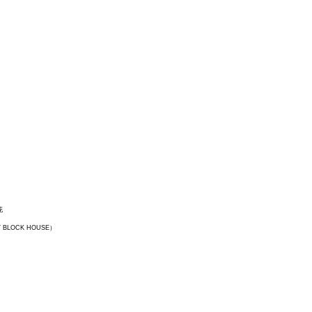
花
LOCK HOUSE）