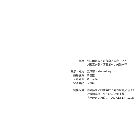
出演 小山田恵太／近藤南／佐藤ちさと
／関真奈美／西田篤史／米澤一平
撮影・編集 宮澤響（alloposide）
撮影協力 関瑠惟
​ 音声編集 及川菜摘
字幕翻訳 大澤舞
制作協力 佐藤拓実／白井愛咲／鈴木清貴／関優
／武田瑞穂／ひろぽん／堀千晶
「オオカミの眼」（2017.12.13 - 12.27 B