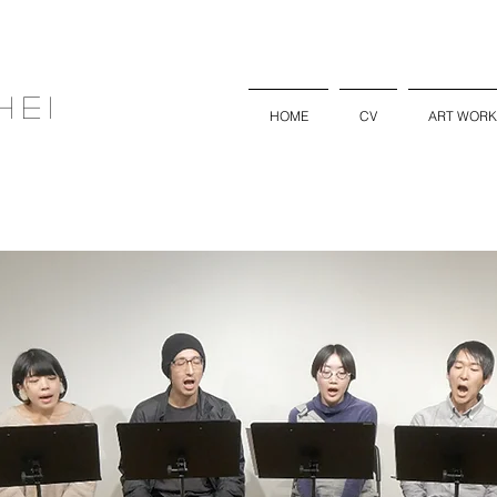
hei
HOME
CV
ART WORK