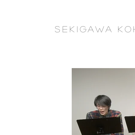
​Seki
gawa
Ko