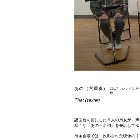
あの（六重奏）
2017｜シングル
秒
That (sextet)
譜面台を前にした６人の男女が、声
様々な「あの＋名詞」を発話してゆ
展示会場では、投影された映像の手