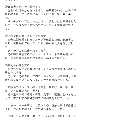
①参加者をグループ分けする
お互いには分からないように、参加者をいくつかの「気
持ちのグループ」に分ける。例えば「喜・怒・哀・楽」
で、
４つのグループといったように。ひとりひとり肩をたた
いて、ランダムに「気持ちのグループ」を振り分けてゆ
く。
②それぞれが同じグループを探す
自分に割り振られたグループを確認した後、参加者に、
同じ「気持ちのグループ」に割り振られた人を探しだし
て、
グループごとに分かれてもらう。
その時に注意するのは、ジェスチャーも言葉も使わず
に、ネコの鳴き真似だけで確認しあうようにする。
③答え合わせをする
分けたグループの数分だけ、まとまりができはじめたら
終わりにする。
そして、そのグループ内にいるメンバーが全員同じ「気
持ちのグループ」になっているか答え合わせをする。
「気持ちのグループ」の分け方を、最初は「喜・怒・哀・
楽」など単純なもので導入して、
繰り返す中で「嫉妬・尊敬・見下す・緊張」といったよ
うに、すこしずつ複雑な感情に難易度を上げていった。
ニャーニャーの声のニュアンスや・微妙な表情で自分の
グループと相手のグループの違いを探ろうとする。
「誰にとっても使い慣れていない方法」で行われるコミ