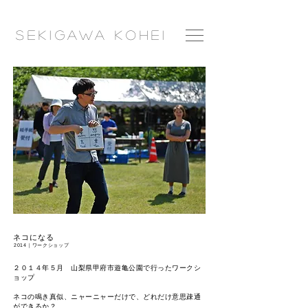
​Seki
gawa
Ko
hei
ネコになる
2014｜ワークショップ
２０１４年５月 山梨県甲府市遊亀公園で行ったワークシ
ョップ
ネコの鳴き真似、ニャーニャーだけで、どれだけ意思疎通
ができるか？